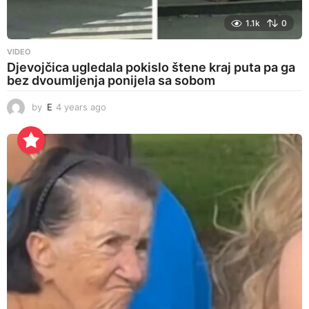
1.1k
0
VIDEO
Djevojčica ugledala pokislo štene kraj puta pa ga
bez dvoumljenja ponijela sa sobom
by
E
4 years ago
4
y
e
a
r
s
a
g
o