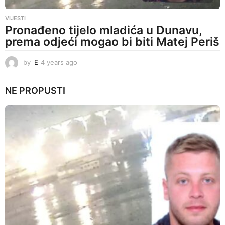
VIJESTI
Pronađeno tijelo mladića u Dunavu,
prema odjeći mogao bi biti Matej Periš
by
E
4 years ago
4
y
e
NE PROPUSTI
a
r
s
a
g
o