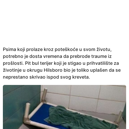
e
a
r
s
a
g
o
Psima koji prolaze kroz poteškoće u svom životu,
potrebno je dosta vremena da prebrode traume iz
prošlosti. Pit bul terijer koji je stigao u prihvatilište za
životinje u okrugu Hilsboro bio je toliko uplašen da se
neprestano skrivao ispod svog kreveta.