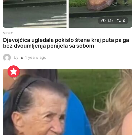
1.1k
0
VIDEO
Djevojčica ugledala pokislo štene kraj puta pa ga
bez dvoumljenja ponijela sa sobom
by
E
4 years ago
4
y
e
a
r
s
a
g
o