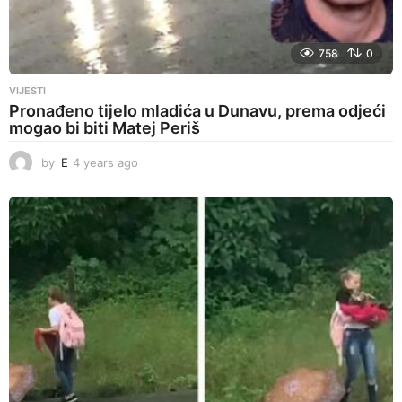
758
0
VIJESTI
Pronađeno tijelo mladića u Dunavu, prema odjeći
mogao bi biti Matej Periš
by
E
4 years ago
4
y
e
a
r
s
a
g
o