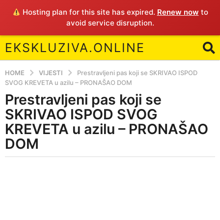
Hosting plan for this site has expired.
Renew now
to
avoid service disruption.
EKSKLUZIVA.ONLINE
HOME
VIJESTI
Prestravljeni pas koji se SKRIVAO ISPOD
SVOG KREVETA u azilu – PRONAŠAO DOM
Prestravljeni pas koji se
5
y
SKRIVAO ISPOD SVOG
e
KREVETA u azilu – PRONAŠAO
a
DOM
r
s
b
a
y
g
E
o
5
y