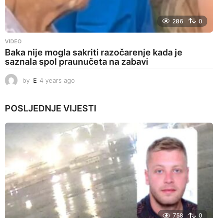
286
0
VIDEO
Baka nije mogla sakriti razočarenje kada je
saznala spol praunučeta na zabavi
by
E
4 years ago
4
y
e
POSLJEDNJE
VIJESTI
a
r
s
a
g
o
758
0