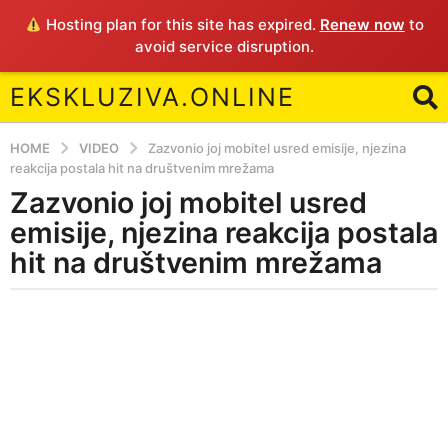
Hosting plan for this site has expired.
Renew now
to
avoid service disruption.
EKSKLUZIVA.ONLINE
HOME
VIDEO
Zazvonio joj mobitel usred emisije, njezina
reakcija postala hit na društvenim mrežama
Zazvonio joj mobitel usred
4
y
emisije, njezina reakcija postala
e
hit na društvenim mrežama
a
r
b
s
y
a
E
g
o
4
y