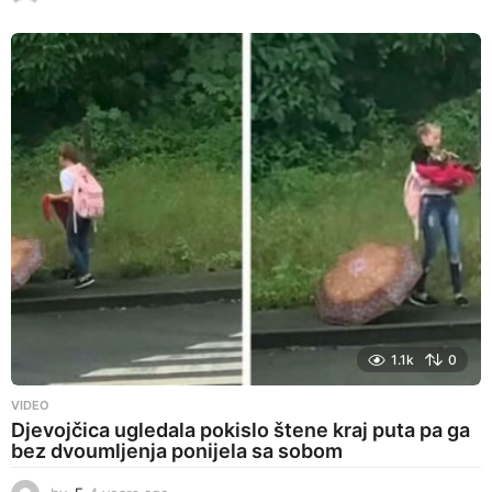
y
e
a
r
s
a
g
o
1.1k
0
VIDEO
Djevojčica ugledala pokislo štene kraj puta pa ga
bez dvoumljenja ponijela sa sobom