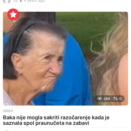
by
E
4 years ago
4
y
e
a
r
s
a
g
o
286
0
VIDEO
Baka nije mogla sakriti razočarenje kada je
saznala spol praunučeta na zabavi