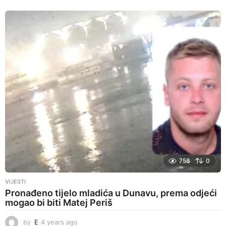
758
0
VIJESTI
Pronađeno tijelo mladića u Dunavu, prema odjeći
mogao bi biti Matej Periš
by
E
4 years ago
4