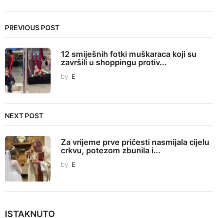
t
P
PREVIOUS POST
a
g
12 smiješnih fotki muškaraca koji su
i
završili u shoppingu protiv...
n
by
E
a
t
i
NEXT POST
o
n
Za vrijeme prve pričesti nasmijala cijelu
crkvu, potezom zbunila i...
by
E
ISTAKNUTO