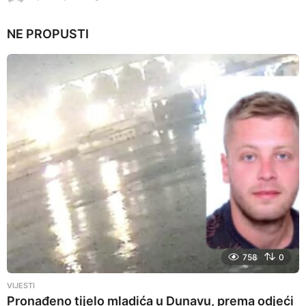
y
e
NE PROPUSTI
a
r
s
a
g
o
758
0
VIJESTI
Pronađeno tijelo mladića u Dunavu, prema odjeći