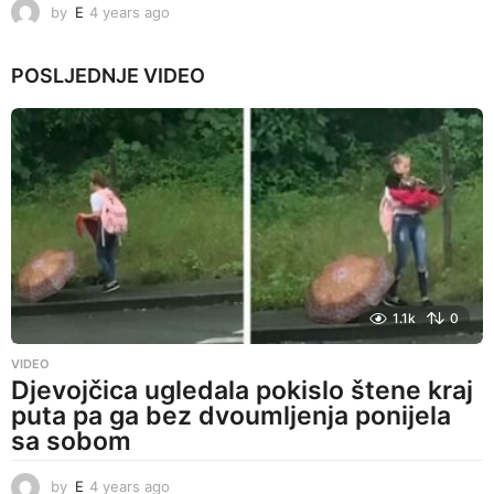
by
E
4 years ago
4
y
e
POSLJEDNJE
VIDEO
a
r
s
a
g
o
1.1k
0
VIDEO
Djevojčica ugledala pokislo štene kraj
puta pa ga bez dvoumljenja ponijela
sa sobom
by
E
4 years ago
4