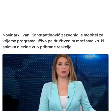
e
a
r
s
a
g
Novinarki Ivani Konstantinović zazvonio je mobitel za
o
vrijeme programa uživo pa društvenim mrežama kruži
snimka njezine vrlo pribrane reakcije.