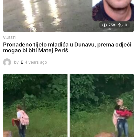
758
0
VIJESTI
Pronađeno tijelo mladića u Dunavu, prema odjeći
mogao bi biti Matej Periš
by
E
4 years ago
4
y
e
a
r
s
a
g
o