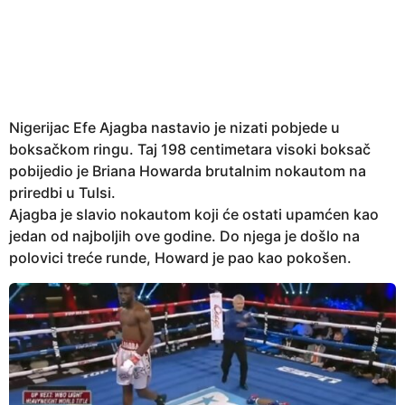
e
a
r
s
a
g
Nigerijac Efe Ajagba nastavio je nizati pobjede u
o
boksačkom ringu. Taj 198 centimetara visoki boksač
pobijedio je Briana Howarda brutalnim nokautom na
priredbi u Tulsi.
Ajagba je slavio nokautom koji će ostati upamćen kao
jedan od najboljih ove godine. Do njega je došlo na
polovici treće runde, Howard je pao kao pokošen.