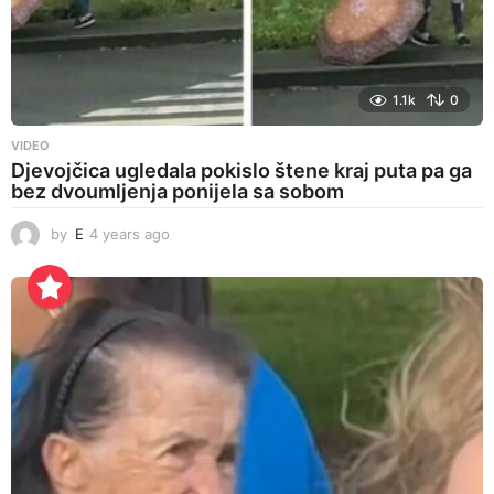
1.1k
0
VIDEO
Djevojčica ugledala pokislo štene kraj puta pa ga
bez dvoumljenja ponijela sa sobom
by
E
4 years ago
4
y
e
a
r
s
a
g
o