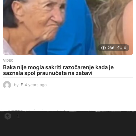
286
0
VIDEO
Baka nije mogla sakriti razočarenje kada je
saznala spol praunučeta na zabavi
by
E
4 years ago
4
y
e
a
r
s
1
a
g
o