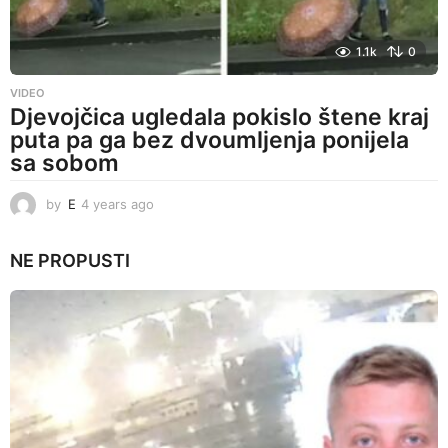
1.1k
0
VIDEO
Djevojčica ugledala pokislo štene kraj
puta pa ga bez dvoumljenja ponijela
sa sobom
by
E
4 years ago
4
y
e
NE PROPUSTI
a
r
s
a
g
o