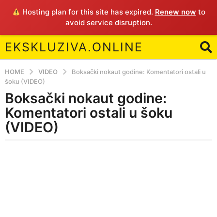
Hosting plan for this site has expired.
Renew now
to
avoid service disruption.
EKSKLUZIVA.ONLINE
HOME
VIDEO
Boksački nokaut godine: Komentatori ostali u
šoku (VIDEO)
Boksački nokaut godine:
5
y
Komentatori ostali u šoku
e
(VIDEO)
a
r
b
s
y
a
E
g
o
5
y