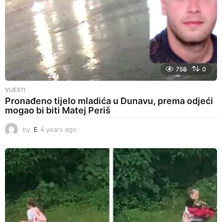
758
0
VIJESTI
Pronađeno tijelo mladića u Dunavu, prema odjeći
mogao bi biti Matej Periš
by
E
4 years ago
4
y
e
a
r
s
a
g
o