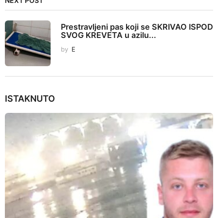
NEXT POST
o
n
Prestravljeni pas koji se SKRIVAO ISPOD
SVOG KREVETA u azilu...
by
E
ISTAKNUTO