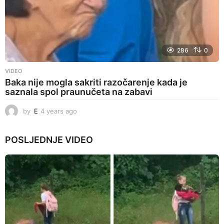
286
0
VIDEO
Baka nije mogla sakriti razočarenje kada je
saznala spol praunučeta na zabavi
by
E
4 years ago
4
y
e
POSLJEDNJE
VIDEO
a
r
s
a
g
o