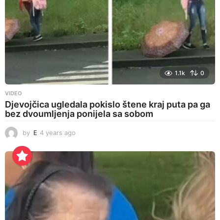
1.1k
0
VIDEO
Djevojčica ugledala pokislo štene kraj puta pa ga
bez dvoumljenja ponijela sa sobom
by
E
4 years ago
4
y
e
a
r
s
a
g
o