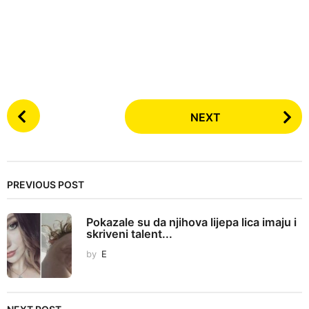
P
NEXT
o
s
t
P
PREVIOUS POST
a
g
Pokazale su da njihova lijepa lica imaju i
i
skriveni talent...
n
by
E
a
t
i