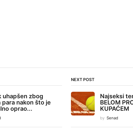
NEXT POST
 uhapšen zbog
Najseksi te
 para nakon što je
BELOM PR
lno oprao...
KUPAĆEM
d
by
Senad