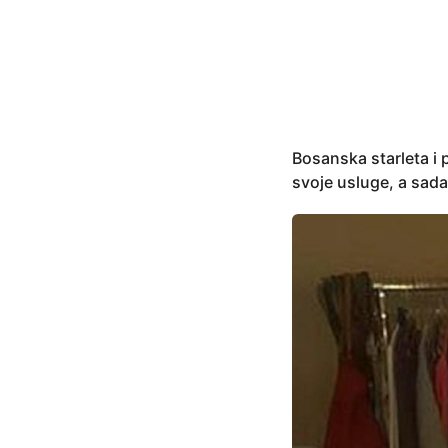
y
e
a
r
s
a
g
Bosanska starleta i 
o
svoje usluge, a sada