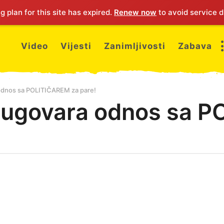
 plan for this site has expired.
Renew now
to avoid service d
Video
Vijesti
Zanimljivosti
Zabava
 odnos sa POLITIČAREM za pare!
a ugovara odnos sa 