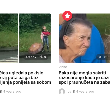
1.1k
0
286
VIDEO
čica ugledala pokislo
Baka nije mogla sakriti
kraj puta pa ga bez
razočarenje kada je saz
jenja ponijela sa sobom
spol praunučeta na zaba
E
4 years ago
4
by
E
4 years ago
4
y
y
e
e
a
a