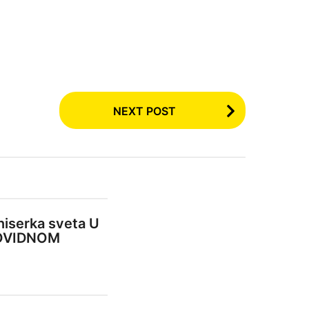
NEXT POST
niserka sveta U
OVIDNOM