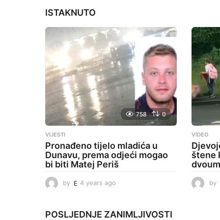
t
ISTAKNUTO
i
o
n
758
0
VIJESTI
VIDEO
Pronađeno tijelo mladića u
Djevoj
Dunavu, prema odjeći mogao
štene 
bi biti Matej Periš
dvouml
by
E
4 years ago
4
by
y
e
a
POSLJEDNJE
ZANIMLJIVOSTI