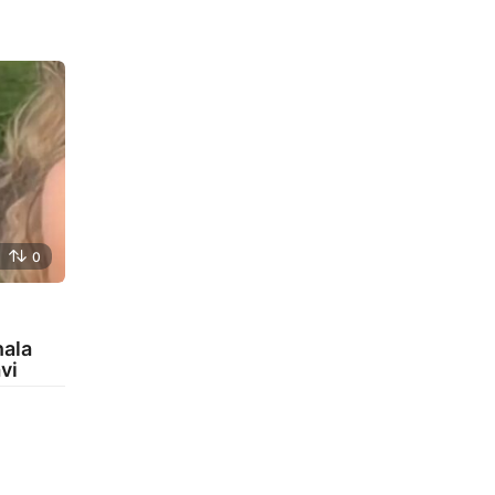
0
nala
vi