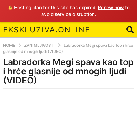
Hosting plan for this site has expired.
Renew now
to
avoid service disruption.
EKSKLUZIVA.ONLINE
HOME
ZANIMLJIVOSTI
Labradorka Megi spava kao top i hrče
glasnije od mnogih ljudi (VIDEO)
Labradorka Megi spava kao top
8
y
i hrče glasnije od mnogih ljudi
e
(VIDEO)
a
r
b
s
y
a
S
e
g
n
o
a
8
d
y