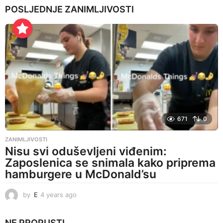
POSLJEDNJE
ZANIMLJIVOSTI
a
r
s
a
g
o
671
0
ZANIMLJIVOSTI
Nisu svi oduševljeni viđenim:
Zaposlenica se snimala kako priprema
hamburgere u McDonald’su
by
E
4 years ago
4
y
e
NE PROPUSTI