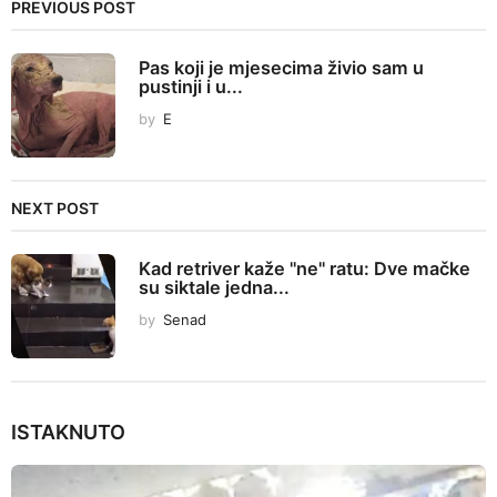
P
PREVIOUS POST
a
g
Pas koji je mjesecima živio sam u
i
pustinji i u...
n
by
E
a
t
i
NEXT POST
o
n
Kad retriver kaže "ne" ratu: Dve mačke
su siktale jedna...
by
Senad
ISTAKNUTO