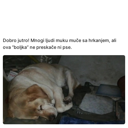
e
a
r
s
a
g
Dobro jutro! Mnogi ljudi muku muče sa hrkanjem, ali
o
ova “boljka” ne preskače ni pse.