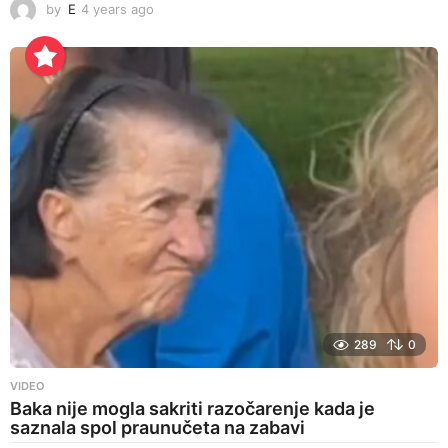
by
E
4 years ago
4
y
e
a
r
s
a
g
o
289
0
VIDEO
Baka nije mogla sakriti razočarenje kada je
saznala spol praunučeta na zabavi