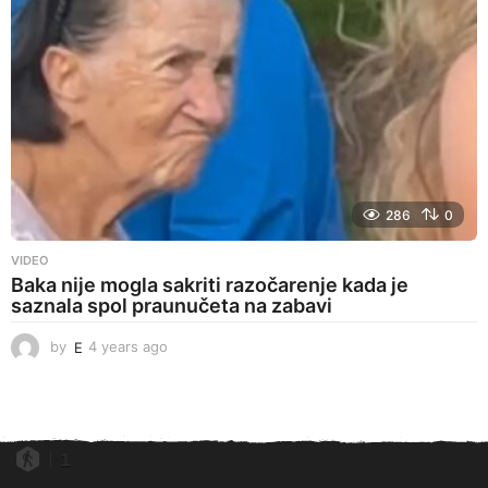
o
286
0
VIDEO
Baka nije mogla sakriti razočarenje kada je
saznala spol praunučeta na zabavi
by
E
4 years ago
4
y
e
a
r
s
1
a