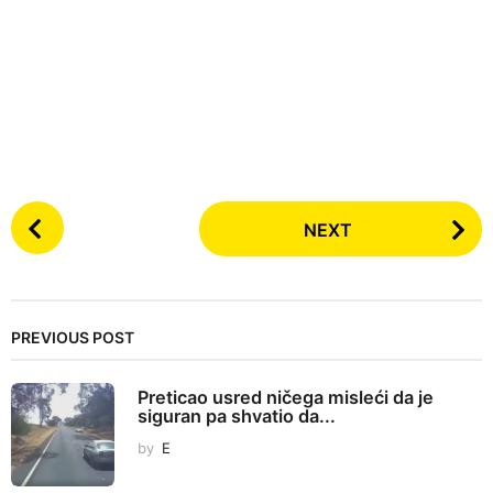
P
NEXT
o
s
t
P
PREVIOUS POST
a
g
Preticao usred ničega misleći da je
i
siguran pa shvatio da...
n
by
E
a