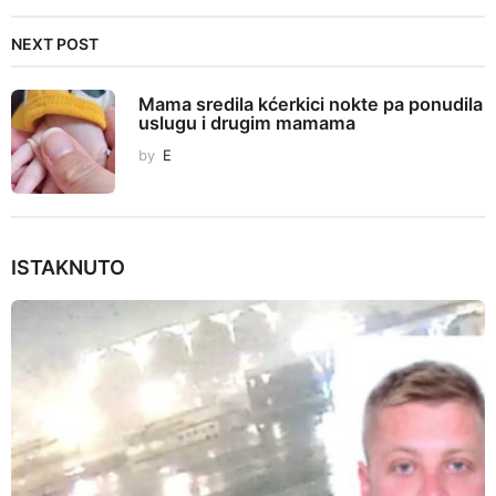
t
i
NEXT POST
o
n
Mama sredila kćerkici nokte pa ponudila
uslugu i drugim mamama
by
E
ISTAKNUTO