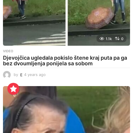
1.1k
0
VIDEO
Djevojčica ugledala pokislo štene kraj puta pa ga
bez dvoumljenja ponijela sa sobom
by
E
4 years ago
4
y
e
a
r
s
a
g
o