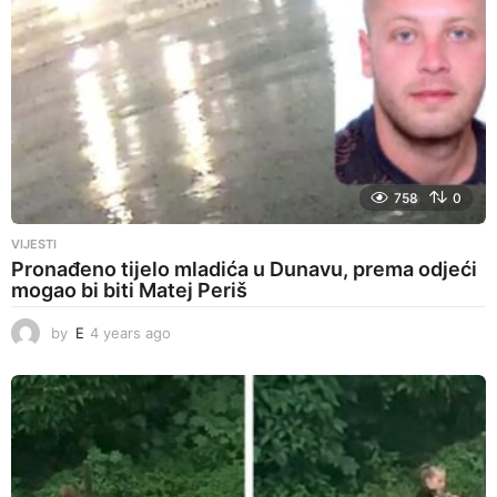
758
0
VIJESTI
Pronađeno tijelo mladića u Dunavu, prema odjeći
mogao bi biti Matej Periš
by
E
4 years ago
4
y
e
a
r
s
a
g