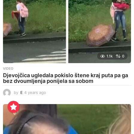
o
1.1k
0
VIDEO
Djevojčica ugledala pokislo štene kraj puta pa ga
bez dvoumljenja ponijela sa sobom
by
E
4 years ago
4
y
e
a
r
s
a
g