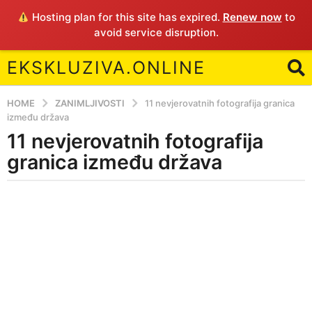
Hosting plan for this site has expired.
Renew now
to
avoid service disruption.
EKSKLUZIVA.ONLINE
HOME
ZANIMLJIVOSTI
11 nevjerovatnih fotografija granica
između država
11 nevjerovatnih fotografija
4
y
granica između država
e
a
b
r
y
E
s
a
g
o
4
y