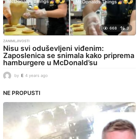
668
0
ZANIMLJIVOSTI
Nisu svi oduševljeni viđenim:
Zaposlenica se snimala kako priprema
hamburgere u McDonald’su
by
E
4 years ago
4
y
e
NE PROPUSTI
a
r
s
a
g
o