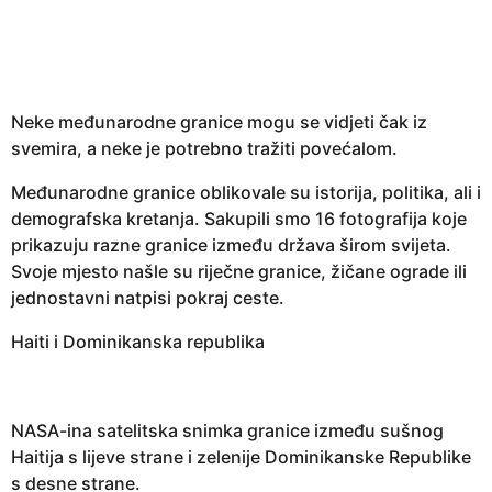
e
a
r
s
Neke međunarodne granice mogu se vidjeti čak iz
a
svemira, a neke je potrebno tražiti povećalom.
g
o
Međunarodne granice oblikovale su istorija, politika, ali i
demografska kretanja. Sakupili smo 16 fotografija koje
prikazuju razne granice između država širom svijeta.
Svoje mjesto našle su riječne granice, žičane ograde ili
jednostavni natpisi pokraj ceste.
Haiti i Dominikanska republika
NASA-ina satelitska snimka granice između sušnog
Haitija s lijeve strane i zelenije Dominikanske Republike
s desne strane.