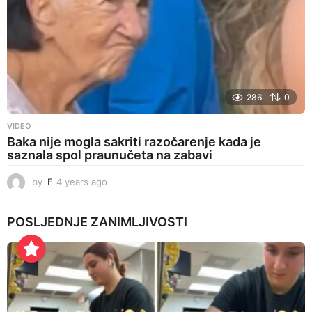
286
0
VIDEO
Baka nije mogla sakriti razočarenje kada je
saznala spol praunučeta na zabavi
by
E
4 years ago
4
y
e
POSLJEDNJE
ZANIMLJIVOSTI
a
r
s
a
g
o