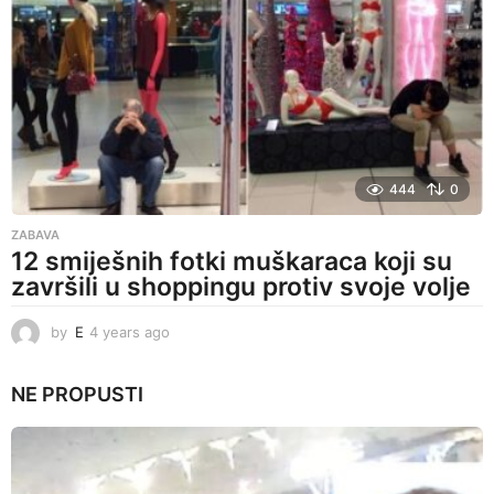
a
g
o
444
0
ZABAVA
12 smiješnih fotki muškaraca koji su
završili u shoppingu protiv svoje volje
by
E
4 years ago
4
y
e
NE PROPUSTI
a
r
s
a
g