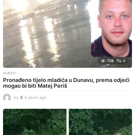
758
0
VIJESTI
Pronađeno tijelo mladića u Dunavu, prema odjeći
mogao bi biti Matej Periš
by
E
4 years ago
4
y
e
a
r
s
a