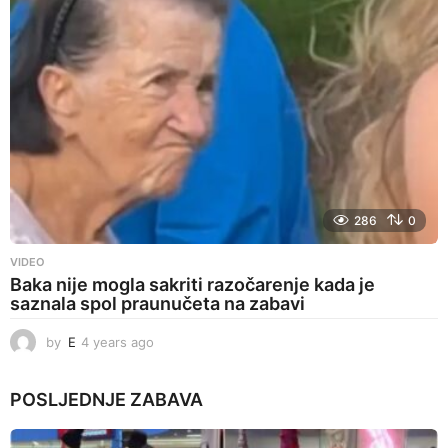
g
o
286
0
VIDEO
Baka nije mogla sakriti razočarenje kada je
saznala spol praunučeta na zabavi
by
E
4 years ago
4
y
e
POSLJEDNJE
ZABAVA
a
r
s