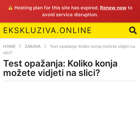
Hosting plan for this site has expired.
Renew now
to
avoid service disruption.
EKSKLUZIVA.ONLINE
HOME
ZABAVA
Test opažanja: Koliko konja možete vidjeti na
slici?
Test opažanja: Koliko konja
4
y
možete vidjeti na slici?
e
a
b
r
y
E
s
a
g
o
4
y