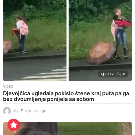
s
a
g
o
1.1k
0
VIDEO
Djevojčica ugledala pokislo štene kraj puta pa ga
bez dvoumljenja ponijela sa sobom
by
E
4 years ago
4
y
e
a
r