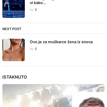
i
vi kako...
n
by
E
a
t
i
NEXT POST
o
n
Ovo je za muškarce žena iz snova
by
E
ISTAKNUTO