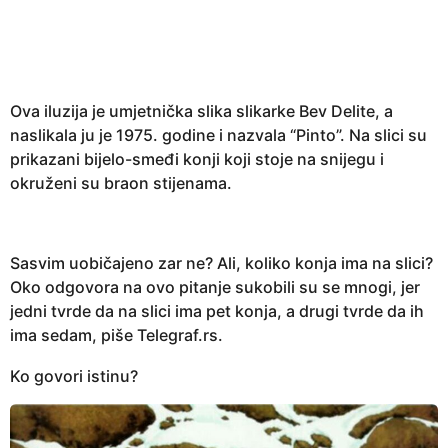
e
a
r
s
Ova iluzija je umjetnička slika slikarke Bev Delite, a
a
naslikala ju je 1975. godine i nazvala “Pinto”. Na slici su
g
prikazani bijelo-smeđi konji koji stoje na snijegu i
o
okruženi su braon stijenama.
Sasvim uobičajeno zar ne? Ali, koliko konja ima na slici?
Oko odgovora na ovo pitanje sukobili su se mnogi, jer
jedni tvrde da na slici ima pet konja, a drugi tvrde da ih
ima sedam, piše Telegraf.rs.
Ko govori istinu?