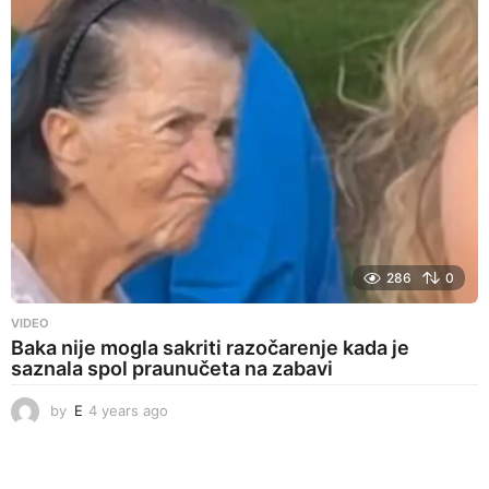
s
a
g
o
286
0
VIDEO
Baka nije mogla sakriti razočarenje kada je
saznala spol praunučeta na zabavi
by
E
4 years ago
4
y
e
a