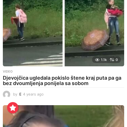
g
o
1.1k
0
VIDEO
Djevojčica ugledala pokislo štene kraj puta pa ga
bez dvoumljenja ponijela sa sobom
by
E
4 years ago
4
y
e
a
r
s
a