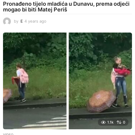
Pronađeno tijelo mladića u Dunavu, prema odjeći
mogao bi biti Matej Periš
by
E
4 years ago
4
y
e
a
r
s
a
g
o
1.1k
0
VIDEO