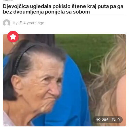
Djevojčica ugledala pokislo štene kraj puta pa ga
bez dvoumljenja ponijela sa sobom
by
E
4 years ago
4
y
e
a
r
s
a
g
o
286
0