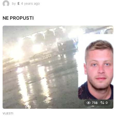
by
E
4 years ago
4
y
e
NE PROPUSTI
a
r
s
a
g
o
758
0
VIJESTI