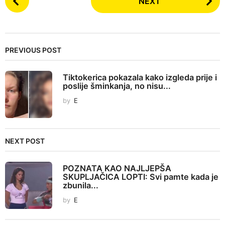
NEXT
o
s
t
P
PREVIOUS POST
a
g
Tiktokerica pokazala kako izgleda prije i
i
poslije šminkanja, no nisu...
n
by
E
a
t
i
NEXT POST
o
n
POZNATA KAO NAJLJEPŠA
SKUPLJAČICA LOPTI: Svi pamte kada je
zbunila...
by
E