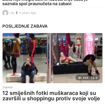
saznala spol praunučeta na zabavi
by
E
4 years ago
4
y
e
POSLJEDNJE
ZABAVA
a
r
s
a
g
o
444
0
ZABAVA
12 smiješnih fotki muškaraca koji su
završili u shoppingu protiv svoje volje