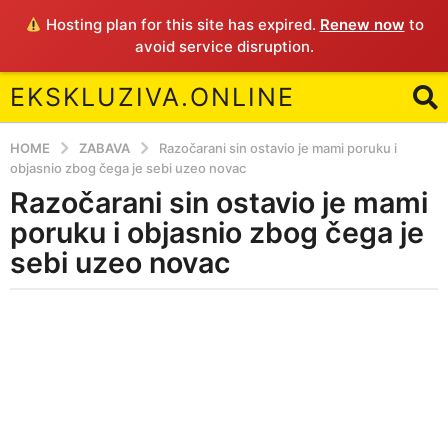
Hosting plan for this site has expired.
Renew now
to
avoid service disruption.
EKSKLUZIVA.ONLINE
HOME
ZABAVA
Razočarani sin ostavio je mami poruku i
objasnio zbog čega je sebi uzeo novac
Razočarani sin ostavio je mami
4
y
poruku i objasnio zbog čega je
e
sebi uzeo novac
a
r
b
s
y
a
E
g
o
4
y