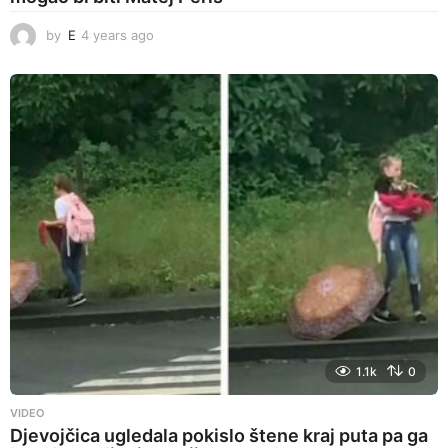
by
E
4 years ago
4
y
e
a
r
s
a
g
o
1.1k
0
VIDEO
Djevojčica ugledala pokislo štene kraj puta pa ga