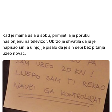
e
a
r
s
a
g
Kad je mama ušla u sobu, primijetila je poruku
o
naslonjenu na televizor. Ubrzo je shvatila da ju je
napisao sin, a u njoj je pisalo da je sin sebi bez pitanja
uzeo novac.