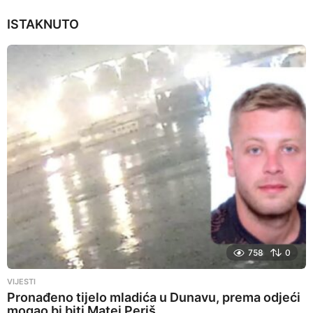
ISTAKNUTO
758
0
VIJESTI
Pronađeno tijelo mladića u Dunavu, prema odjeći
mogao bi biti Matej Periš