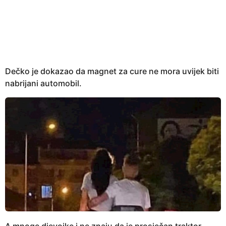
e
a
r
s
a
g
Dečko je dokazao da magnet za cure ne mora uvijek biti
o
nabrijani automobil.
A mnoge djevojke i ne znaju da je prosječan traktor