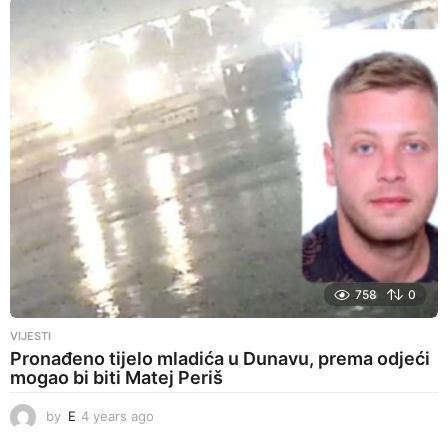
s
a
g
o
758
0
VIJESTI
Pronađeno tijelo mladića u Dunavu, prema odjeći
mogao bi biti Matej Periš
by
E
4 years ago
4
y