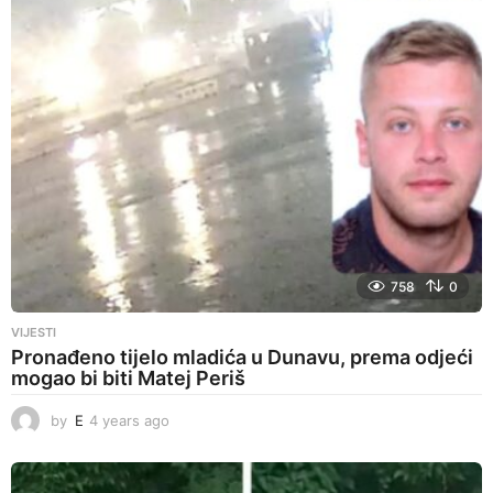
758
0
VIJESTI
Pronađeno tijelo mladića u Dunavu, prema odjeći
mogao bi biti Matej Periš
by
E
4 years ago
4
y
e
a