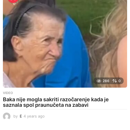
r
s
a
g
o
286
0
VIDEO
Baka nije mogla sakriti razočarenje kada je
saznala spol praunučeta na zabavi
by
E
4 years ago
4
y
e