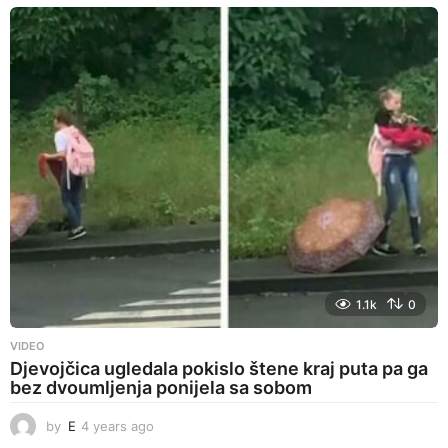
e
a
r
s
a
g
o
1.1k
0
VIDEO
Djevojčica ugledala pokislo štene kraj puta pa ga
bez dvoumljenja ponijela sa sobom
by
E
4 years ago
4
y