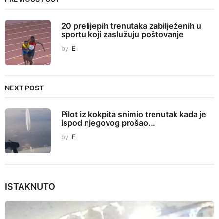
a
g
20 prelijepih trenutaka zabilježenih u
i
sportu koji zaslužuju poštovanje
n
by
E
a
t
i
NEXT POST
o
n
Pilot iz kokpita snimio trenutak kada je
ispod njegovog prošao...
by
E
ISTAKNUTO