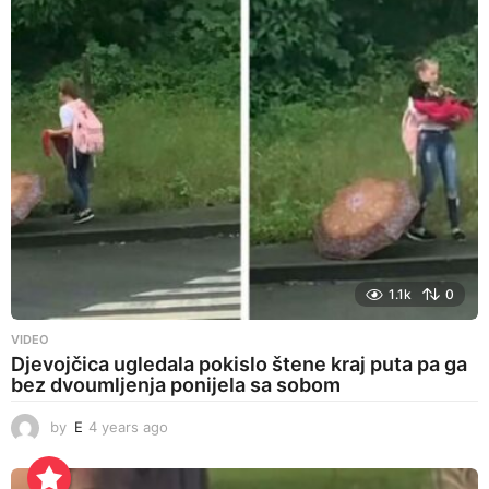
r
s
a
g
o
1.1k
0
VIDEO
Djevojčica ugledala pokislo štene kraj puta pa ga
bez dvoumljenja ponijela sa sobom
by
E
4 years ago
4
y
e
a