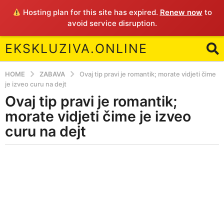
Hosting plan for this site has expired.
Renew now
to
avoid service disruption.
EKSKLUZIVA.ONLINE
HOME
ZABAVA
Ovaj tip pravi je romantik; morate vidjeti čime
je izveo curu na dejt
Ovaj tip pravi je romantik;
4
y
morate vidjeti čime je izveo
e
curu na dejt
a
r
b
s
y
a
E
g
o
4
y