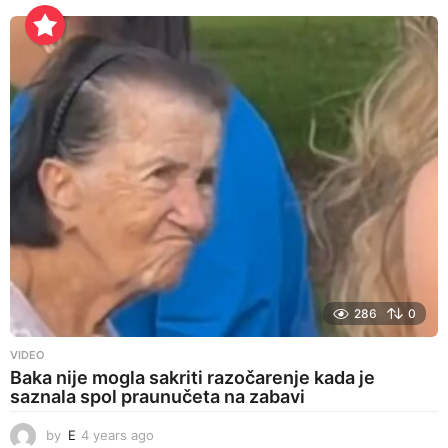
e
a
r
s
a
g
o
286
0
VIDEO
Baka nije mogla sakriti razočarenje kada je
saznala spol praunučeta na zabavi
by
E
4 years ago
4