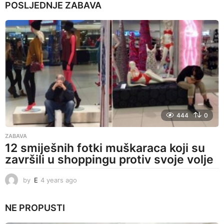
POSLJEDNJE
ZABAVA
a
r
s
a
g
o
444
0
ZABAVA
12 smiješnih fotki muškaraca koji su
završili u shoppingu protiv svoje volje
by
E
4 years ago
4
y
e
NE PROPUSTI
a
r