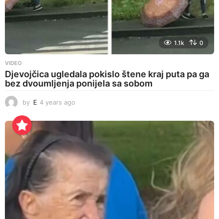
1.1k
0
VIDEO
Djevojčica ugledala pokislo štene kraj puta pa ga
bez dvoumljenja ponijela sa sobom
by
E
4 years ago
4
y
e
a
r
s
a
g
o