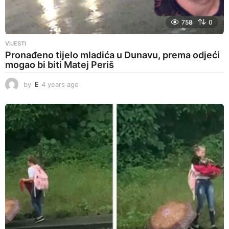
758
0
VIJESTI
Pronađeno tijelo mladića u Dunavu, prema odjeći
mogao bi biti Matej Periš
by
E
4 years ago
4
y
e
a
r
s
a
g
o