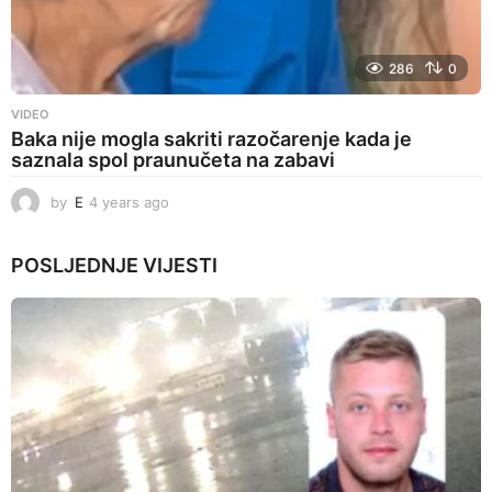
286
0
VIDEO
Baka nije mogla sakriti razočarenje kada je
saznala spol praunučeta na zabavi
by
E
4 years ago
4
y
e
POSLJEDNJE
VIJESTI
a
r
s
a
g
o