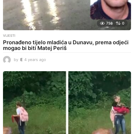
758
0
VIJESTI
Pronađeno tijelo mladića u Dunavu, prema odjeći
mogao bi biti Matej Periš
by
E
4 years ago
4
y
e
a
r
s
a
g
o