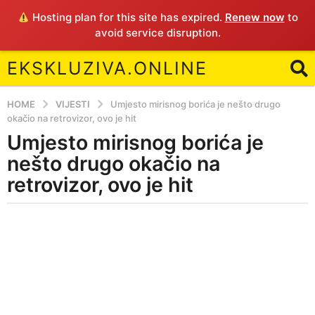
Hosting plan for this site has expired.
Renew now
to
avoid service disruption.
EKSKLUZIVA.ONLINE
HOME
VIJESTI
Umjesto mirisnog borića je nešto drugo
okačio na retrovizor, ovo je hit
Umjesto mirisnog borića je
5
y
nešto drugo okačio na
e
retrovizor, ovo je hit
a
r
b
s
y
a
E
g
o
5
y