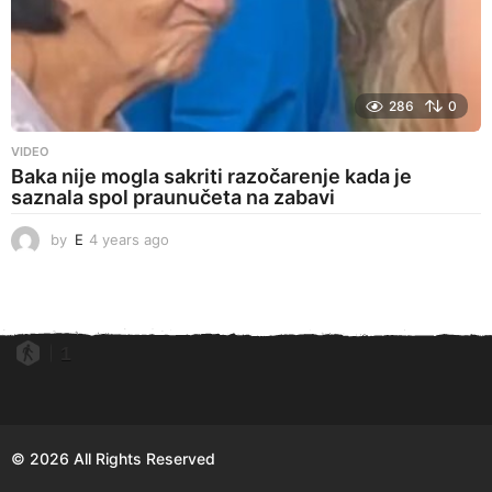
286
0
VIDEO
Baka nije mogla sakriti razočarenje kada je
saznala spol praunučeta na zabavi
by
E
4 years ago
4
y
e
a
r
s
1
a
g
o
© 2026 All Rights Reserved