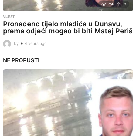
758
0
VIJESTI
Pronađeno tijelo mladića u Dunavu,
prema odjeći mogao bi biti Matej Periš
by
E
4 years ago
4
y
e
NE PROPUSTI
a
r
s
a
g
o