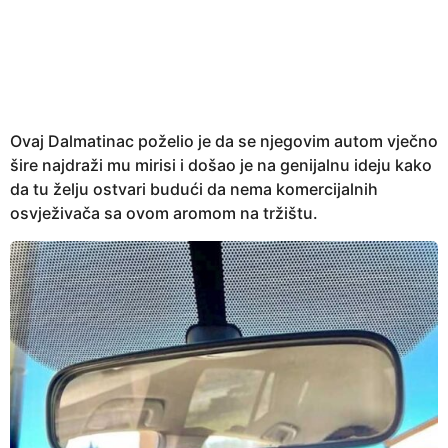
e
a
r
s
a
g
Ovaj Dalmatinac poželio je da se njegovim autom vječno
o
šire najdraži mu mirisi i došao je na genijalnu ideju kako
da tu želju ostvari budući da nema komercijalnih
osvježivača sa ovom aromom na tržištu.