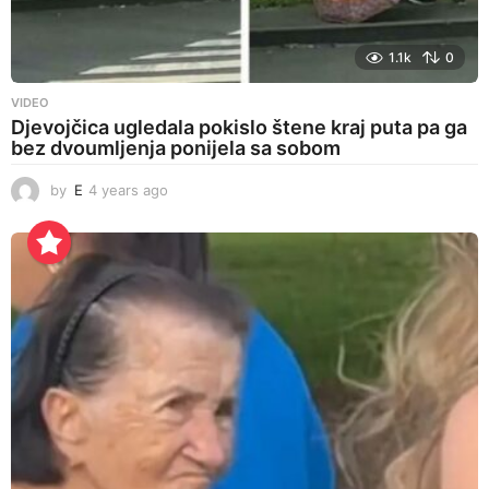
1.1k
0
VIDEO
Djevojčica ugledala pokislo štene kraj puta pa ga
bez dvoumljenja ponijela sa sobom
by
E
4 years ago
4
y
e
a
r
s
a
g
o