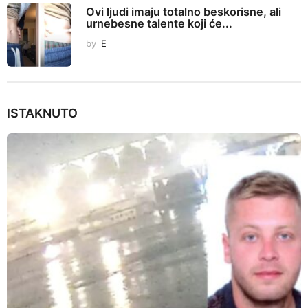
n
Ovi ljudi imaju totalno beskorisne, ali
urnebesne talente koji će...
by
E
ISTAKNUTO