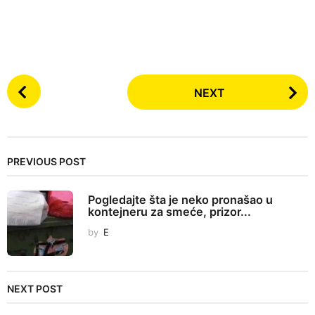
P
NEXT
o
s
t
P
PREVIOUS POST
a
g
Pogledajte šta je neko pronašao u
i
kontejneru za smeće, prizor...
n
by
E
a
t
i
NEXT POST
o