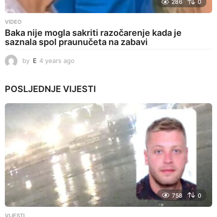
286
0
VIDEO
Baka nije mogla sakriti razočarenje kada je
saznala spol praunučeta na zabavi
by
E
4 years ago
4
y
e
POSLJEDNJE
VIJESTI
a
r
s
a
g
o
758
0
VIJESTI