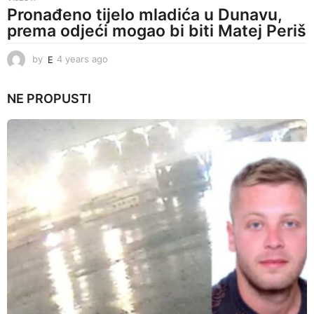
Pronađeno tijelo mladića u Dunavu,
prema odjeći mogao bi biti Matej Periš
by
E
4 years ago
4
y
e
NE PROPUSTI
a
r
s
a
g
o