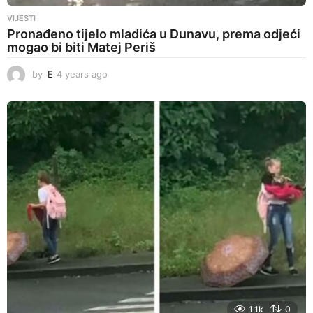
VIJESTI
Pronađeno tijelo mladića u Dunavu, prema odjeći
mogao bi biti Matej Periš
by
E
4 years ago
4
y
e
a
r
s
a
g
o
1.1k
0