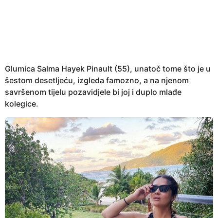
e
a
r
s
a
g
Glumica Salma Hayek Pinault (55), unatoč tome što je u
o
šestom desetljeću, izgleda famozno, a na njenom
savršenom tijelu pozavidjele bi joj i duplo mlađe
kolegice.