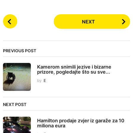
P
NEXT
o
s
t
P
PREVIOUS POST
a
g
Kamerom snimili jezive i bizarne
i
prizore, pogledajte što su sve...
n
by
E
a
t
i
NEXT POST
o
n
Hamilton prodaje zvjer iz garaže za 10
miliona eura