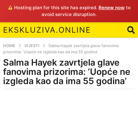
Hosting plan for this site has expired.
Renew now
to
avoid service disruption.
EKSKLUZIVA.ONLINE
HOME
VIJESTI
Salma Hayek zavrtjela glave fanovima
prizorima: 'Uopće ne izgleda kao da ima 55 godina'
Salma Hayek zavrtjela glave
5
y
fanovima prizorima: ‘Uopće ne
e
izgleda kao da ima 55 godina’
a
r
b
s
y
a
E
g
o
5
y