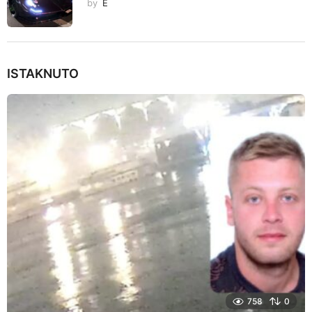
by
E
ISTAKNUTO
758
0