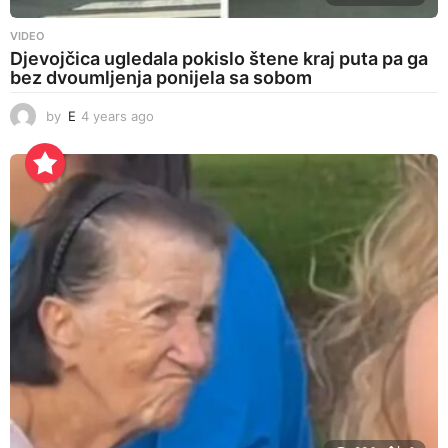
VIDEO
Djevojčica ugledala pokislo štene kraj puta pa ga
bez dvoumljenja ponijela sa sobom
by
E
4 years ago
4
y
e
a
r
s
a
g
o