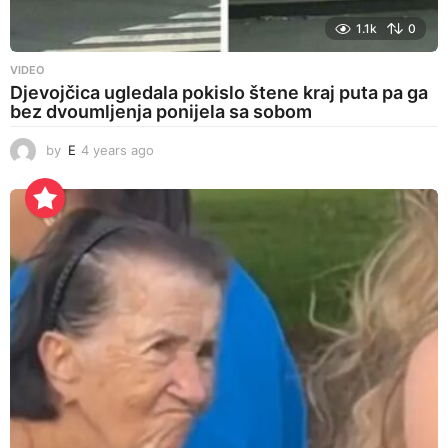
1.1k
0
VIDEO
Djevojčica ugledala pokislo štene kraj puta pa ga
bez dvoumljenja ponijela sa sobom
by
E
4 years ago
4
y
e
a
r
s
a
g
o