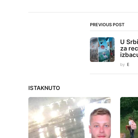
s
t
PREVIOUS POST
P
a
U Srbi
g
za rec
izbacu
i
n
by
E
a
t
ISTAKNUTO
i
o
n