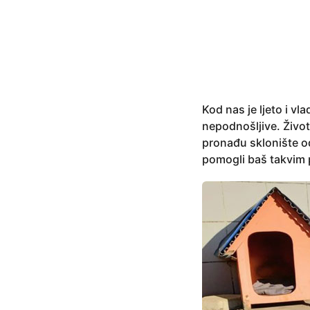
y
e
a
r
s
a
g
Kod nas je ljeto i vl
o
nepodnošljive. Živo
pronađu sklonište od
pomogli baš takvim 