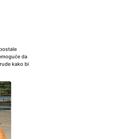
 postale
 nemoguće da
trude kako bi