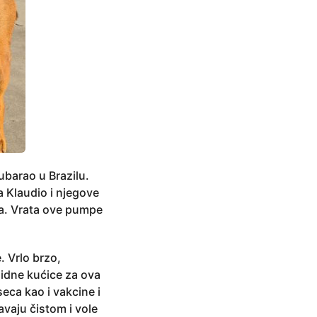
ubarao u Brazilu.
 a Klaudio i njegove
ma. Vrata ove pumpe
. Vrlo brzo,
lidne kućice za ova
eca kao i vakcine i
vaju čistom i vole