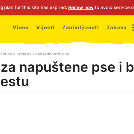
 plan for this site has expired.
Renew now
to avoid service d
Video
Vijesti
Zanimljivosti
Zabava
 i brinu o njima na svom radnom mjestu
 za napuštene pse i b
estu