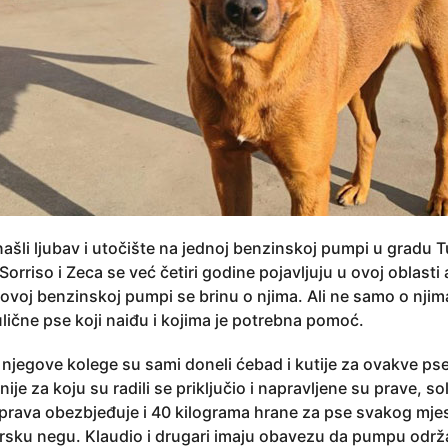
 našli ljubav i utočište na jednoj benzinskoj pumpi u gradu T
orriso i Zeca se već četiri godine pojavljuju u ovoj oblasti
 ovoj benzinskoj pumpi se brinu o njima. Ali ne samo o nji
lične pse koji naiđu i kojima je potrebna pomoć.
 njegove kolege su sami doneli ćebad i kutije za ovakve pse
 za koju su radili se priključio i napravljene su prave, so
uprava obezbjeđuje i 40 kilograma hrane za pse svakog mjes
sku negu. Klaudio i drugari imaju obavezu da pumpu održa