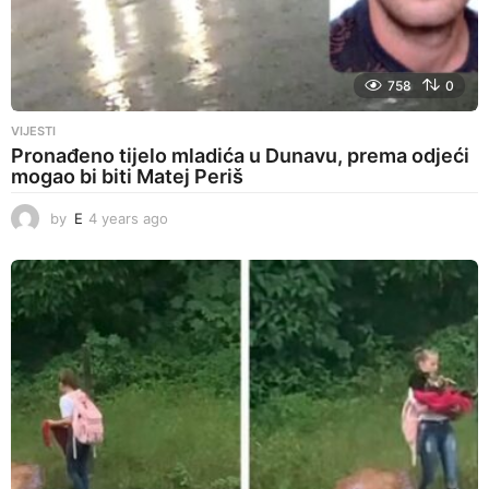
758
0
VIJESTI
Pronađeno tijelo mladića u Dunavu, prema odjeći
mogao bi biti Matej Periš
by
E
4 years ago
4
y
e
a
r
s
a
g
o