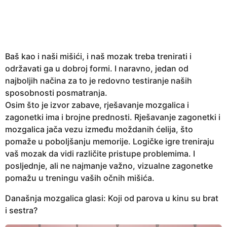
e
a
r
s
Baš kao i naši mišići, i naš mozak treba trenirati i
a
održavati ga u dobroj formi. I naravno, jedan od
g
najboljih načina za to je redovno testiranje naših
o
sposobnosti posmatranja.
Osim što je izvor zabave, rješavanje mozgalica i
zagonetki ima i brojne prednosti. Rješavanje zagonetki i
mozgalica jača vezu između moždanih ćelija, što
pomaže u poboljšanju memorije. Logičke igre treniraju
vaš mozak da vidi različite pristupe problemima. I
posljednje, ali ne najmanje važno, vizualne zagonetke
pomažu u treningu vaših očnih mišića.
Današnja mozgalica glasi: Koji od parova u kinu su brat
i sestra?