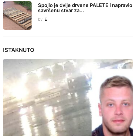
n
Spojio je dvije drvene PALETE i napravio
savršenu stvar za...
by
E
ISTAKNUTO