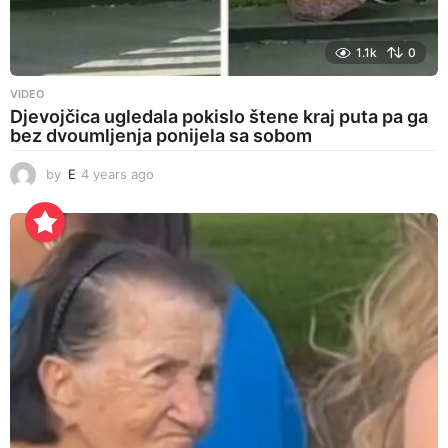
1.1k
0
VIDEO
Djevojčica ugledala pokislo štene kraj puta pa ga
bez dvoumljenja ponijela sa sobom
by
E
4 years ago
4
y
e
a
r
s
a
g
o