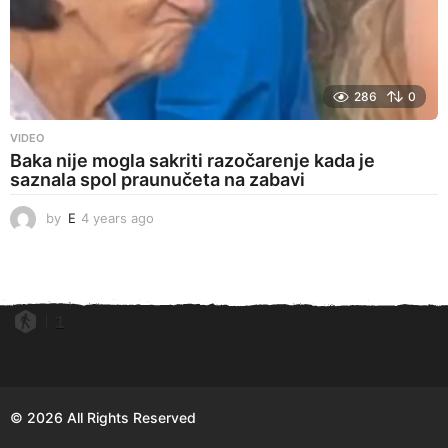
286
0
VIDEO
Baka nije mogla sakriti razočarenje kada je
saznala spol praunučeta na zabavi
by
E
4 years ago
4
y
e
a
r
s
1
a
g
o
© 2026 All Rights Reserved