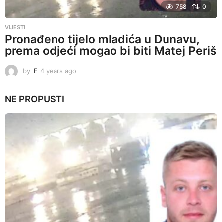
758
0
VIJESTI
Pronađeno tijelo mladića u Dunavu,
prema odjeći mogao bi biti Matej Periš
by
E
4 years ago
4
y
e
NE PROPUSTI
a
r
s
a
g
o