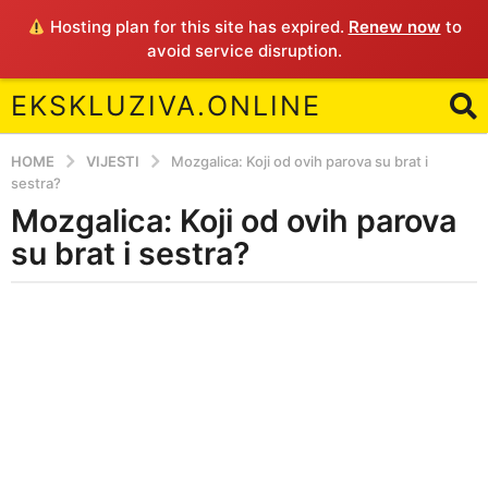
Hosting plan for this site has expired.
Renew now
to
avoid service disruption.
EKSKLUZIVA.ONLINE
HOME
VIJESTI
Mozgalica: Koji od ovih parova su brat i
sestra?
Mozgalica: Koji od ovih parova
5
y
su brat i sestra?
e
a
b
r
y
E
s
a
g
o
5
y