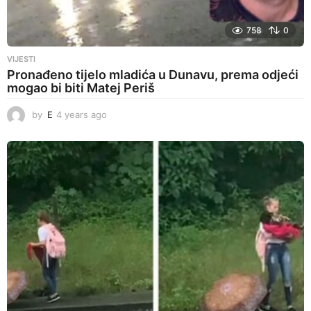
758
0
VIJESTI
Pronađeno tijelo mladića u Dunavu, prema odjeći
mogao bi biti Matej Periš
by
E
4 years ago
4
y
e
a
r
s
a
g
o