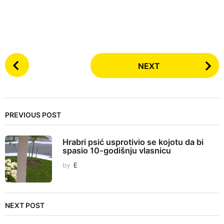
P
NEXT
o
s
t
P
PREVIOUS POST
a
g
Hrabri psić usprotivio se kojotu da bi
i
spasio 10-godišnju vlasnicu
n
by
E
a
t
i
NEXT POST
o