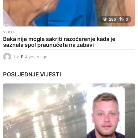
286
0
VIDEO
Baka nije mogla sakriti razočarenje kada je
saznala spol praunučeta na zabavi
by
E
4 years ago
4
y
e
POSLJEDNJE
VIJESTI
a
r
s
a
g
o