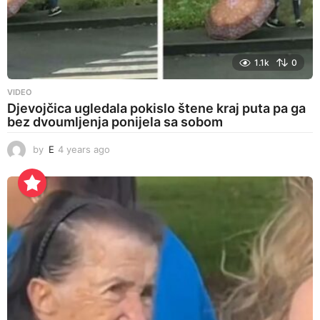
1.1k
0
VIDEO
Djevojčica ugledala pokislo štene kraj puta pa ga
bez dvoumljenja ponijela sa sobom
by
E
4 years ago
4
y
e
a
r
s
a
g
o