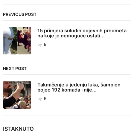
t
P
PREVIOUS POST
a
g
15 primjera suludih odjevnih predmeta
i
na koje je nemoguće ostati...
n
by
E
a
t
i
NEXT POST
o
n
Takmičenje u jedenju luka, šampion
pojeo 192 komada i nije...
by
E
ISTAKNUTO