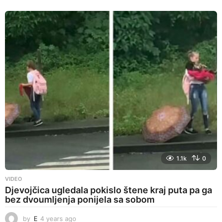
y
e
a
r
s
a
g
o
1.1k
0
VIDEO
Djevojčica ugledala pokislo štene kraj puta pa ga
bez dvoumljenja ponijela sa sobom
by
E
4 years ago
4