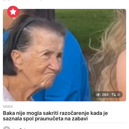
y
e
a
r
s
a
g
o
286
0
VIDEO
Baka nije mogla sakriti razočarenje kada je
saznala spol praunučeta na zabavi