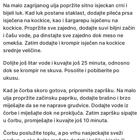
Na malo zagrijanog ulja popržite sitno isjeckan crni i
bijeli luk. Kad luk postane staklast, dodajte pileća prsa
isječena na kockice, kao i šargarepu isječenu na
kockice. Propržite sve zajedno, dodajte suvi biljni začin
i čašu vode, pa dinstajte sve zajedno dok meso ne
omekša. Zatim dodajte i krompir isječen na kockice
srednje veličine.
Dolijte još litar vode i kuvajte još 25 minuta, odnosno
dok se krompir ne skuva. Posolite i pobiberite po
ukusu.
Kad je čorba skoro gotova, pripremite zapršku. Na malo
ulja propržite začinsku papriku, dodajte brašno i brzo
miješajte da se ne naprave grudvice. Dodajte vode iz
čorbe i miješajte dok ne proključa. Zatim zapršku sipajte
u čorbu, promješajte i kuvajte još 10 minuta.
Čorbu poslužite toplu, a po vrhu nasjeckajte sveži