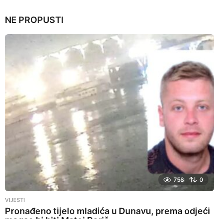
y
e
NE PROPUSTI
a
r
s
a
g
o
758
0
VIJESTI
Pronađeno tijelo mladića u Dunavu, prema odjeći