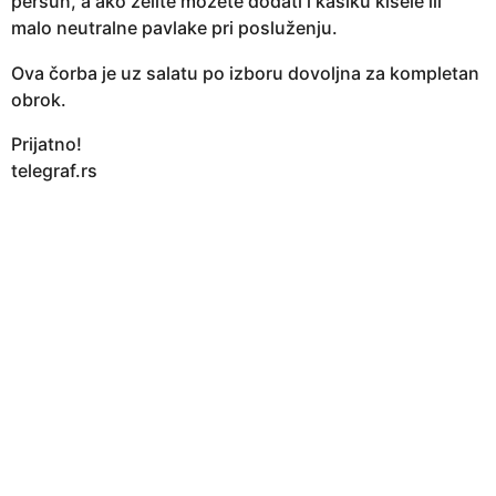
peršun, a ako želite možete dodati i kašiku kisele ili
malo neutralne pavlake pri posluženju.
Ova čorba je uz salatu po izboru dovoljna za kompletan
obrok.
Prijatno!
telegraf.rs