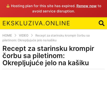
Hosting plan for this site has expired.
Renew now
to
avoid service disruption.
EKSKLUZIVA.ONLINE
HOME
VIDEO
Recept za starinsku krompir čorbu sa
piletinom: Okrepljujuće jelo na kašiku
Recept za starinsku krompir
5
y
čorbu sa piletinom:
e
Okrepljujuće jelo na kašiku
a
r
b
s
y
a
E
g
o
5
y