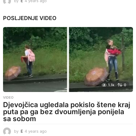
by
E
4 years ago
4
y
e
POSLJEDNJE
VIDEO
a
r
s
a
g
o
1.1k
0
VIDEO
Djevojčica ugledala pokislo štene kraj
puta pa ga bez dvoumljenja ponijela
sa sobom
by
E
4 years ago
4