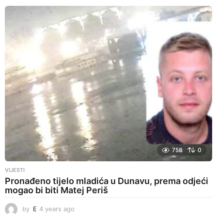
758
0
VIJESTI
Pronađeno tijelo mladića u Dunavu, prema odjeći
mogao bi biti Matej Periš
by
E
4 years ago
4