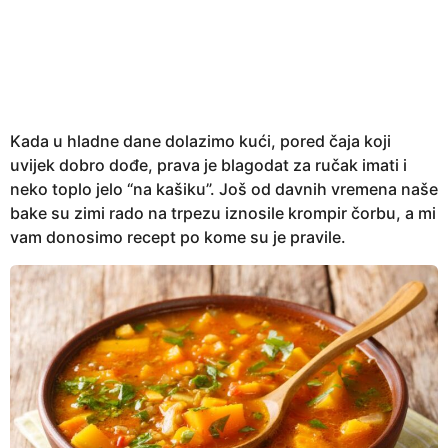
e
a
r
s
a
g
Kada u hladne dane dolazimo kući, pored čaja koji
o
uvijek dobro dođe, prava je blagodat za ručak imati i
neko toplo jelo “na kašiku”. Još od davnih vremena naše
bake su zimi rado na trpezu iznosile krompir čorbu, a mi
vam donosimo recept po kome su je pravile.