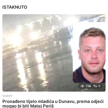
ISTAKNUTO
758
0
VIJESTI
Pronađeno tijelo mladića u Dunavu, prema odjeći
mogao bi biti Matej Periš