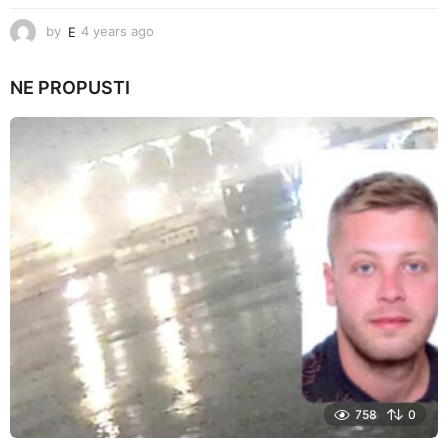
by
E
4 years ago
4
y
e
NE PROPUSTI
a
r
s
a
g
o
758
0