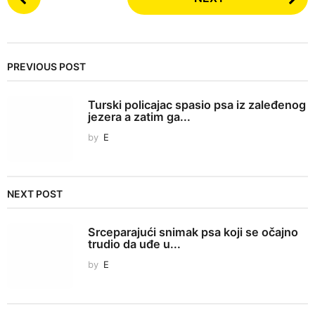
o
s
t
P
PREVIOUS POST
a
g
Turski policajac spasio psa iz zaleđenog
i
jezera a zatim ga...
n
by
E
a
t
i
NEXT POST
o
n
Srceparajući snimak psa koji se očajno
trudio da uđe u...
by
E