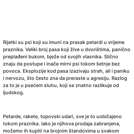
e
a
r
s
a
g
Rijetki su psi koji su imuni na prasak petardi u vrijeme
o
praznika. Veliki broj pasa koji žive u dvorištima, panično
preplađeni bukom, bježe od svojih vlasnika. Slično
znaju da postupe i inače mirni psi tokom šetnje bez
povoca. Eksplozije kod pasa izazivaju strah, ali i paniku
i nervozu, što često zna da preraste u agresiju. Razlog
za to je u psećem sluhu, koji se znatno razlikuje od
ljudskog.
Petarde, rakete, topovski udari, sve je to uobičajeno
tokom praznika. Iako je njihova prodaja zabranjena,
možemo ih kupiti na brojnim štandovima u svakom