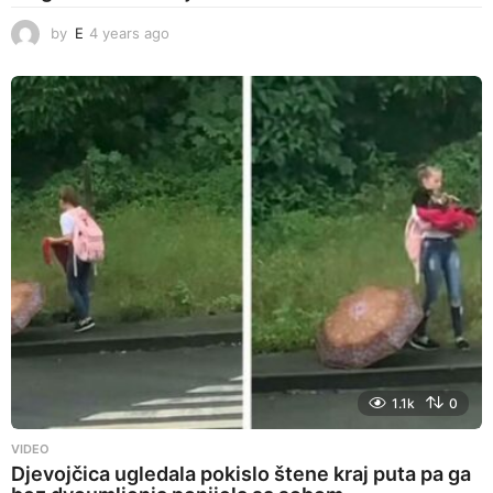
by
E
4 years ago
4
y
e
a
r
s
a
g
o
1.1k
0
VIDEO
Djevojčica ugledala pokislo štene kraj puta pa ga