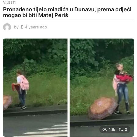
VIJESTI
Pronađeno tijelo mladića u Dunavu, prema odjeći
mogao bi biti Matej Periš
by
E
4 years ago
4
y
e
a
r
s
a
g
o
1.1k
0