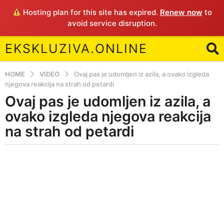
Hosting plan for this site has expired.
Renew now
to
avoid service disruption.
EKSKLUZIVA.ONLINE
HOME
VIDEO
Ovaj pas je udomljen iz azila, a ovako izgleda
njegova reakcija na strah od petardi
Ovaj pas je udomljen iz azila, a
8
y
ovako izgleda njegova reakcija
e
na strah od petardi
a
r
b
s
y
a
E
g
o
8
y