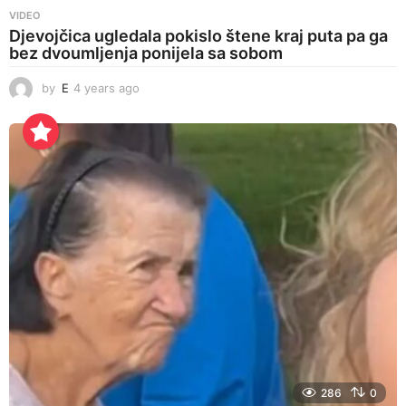
VIDEO
Djevojčica ugledala pokislo štene kraj puta pa ga
bez dvoumljenja ponijela sa sobom
by
E
4 years ago
4
y
e
a
r
s
a
g
o
286
0