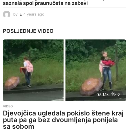
saznala spol praunučeta na zabavi
by
E
4 years ago
4
y
e
POSLJEDNJE
VIDEO
a
r
s
a
g
o
1.1k
0
VIDEO
Djevojčica ugledala pokislo štene kraj
puta pa ga bez dvoumljenja ponijela
sa sobom