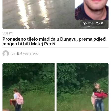
758
0
VIJESTI
Pronađeno tijelo mladića u Dunavu, prema odjeći
mogao bi biti Matej Periš
by
E
4 years ago
4
y
e
a
r
s
a
g
o