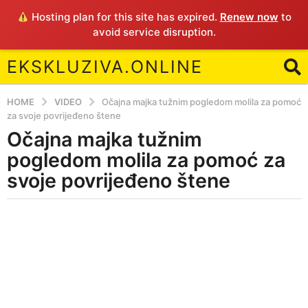
Hosting plan for this site has expired.
Renew now
to
avoid service disruption.
EKSKLUZIVA.ONLINE
HOME
VIDEO
Očajna majka tužnim pogledom molila za pomoć
za svoje povrijeđeno štene
Očajna majka tužnim
5
y
pogledom molila za pomoć za
e
svoje povrijeđeno štene
a
r
b
s
y
a
E
g
o
5
y