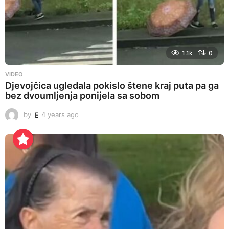
1.1k
0
VIDEO
Djevojčica ugledala pokislo štene kraj puta pa ga
bez dvoumljenja ponijela sa sobom
by
E
4 years ago
4
y
e
a
r
s
a
g
o