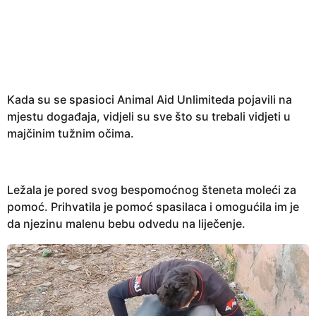
e
a
r
s
a
g
Kada su se spasioci Animal Aid Unlimiteda pojavili na
o
mjestu događaja, vidjeli su sve što su trebali vidjeti u
majčinim tužnim očima.
Ležala je pored svog bespomoćnog šteneta moleći za
pomoć. Prihvatila je pomoć spasilaca i omogućila im je
da njezinu malenu bebu odvedu na liječenje.