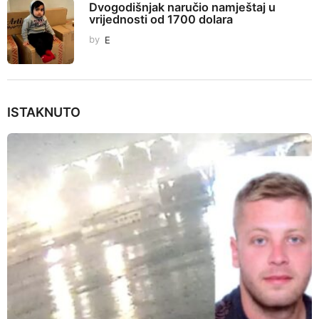
n
Dvogodišnjak naručio namještaj u
vrijednosti od 1700 dolara
by
E
ISTAKNUTO