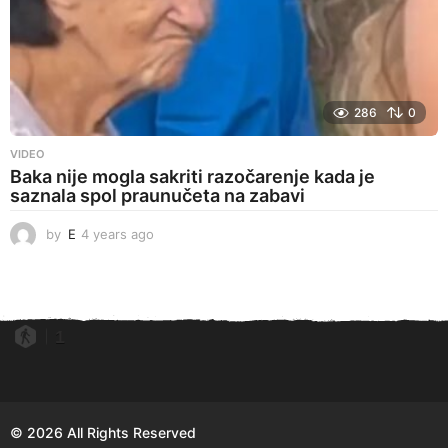
286
0
VIDEO
Baka nije mogla sakriti razočarenje kada je
saznala spol praunučeta na zabavi
by
E
4 years ago
4
y
e
a
r
s
1
a
g
o
© 2026 All Rights Reserved