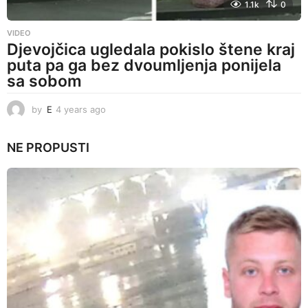
1.1k
0
VIDEO
Djevojčica ugledala pokislo štene kraj
puta pa ga bez dvoumljenja ponijela
sa sobom
by
E
4 years ago
4
y
e
NE PROPUSTI
a
r
s
a
g
o