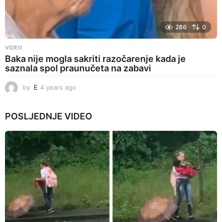
286
0
VIDEO
Baka nije mogla sakriti razočarenje kada je
saznala spol praunučeta na zabavi
by
E
4 years ago
4
y
e
POSLJEDNJE
VIDEO
a
r
s
a
g
o