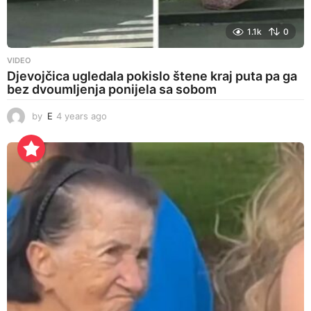
1.1k
0
VIDEO
Djevojčica ugledala pokislo štene kraj puta pa ga
bez dvoumljenja ponijela sa sobom
by
E
4 years ago
4
y
e
a
r
s
a
g
o