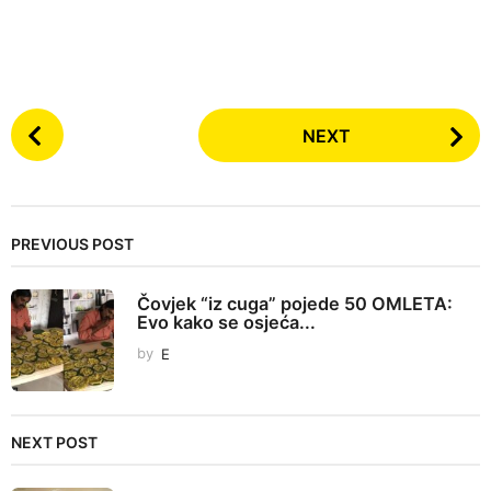
P
NEXT
o
s
t
P
PREVIOUS POST
a
g
Čovjek “iz cuga” pojede 50 OMLETA:
i
Evo kako se osjeća...
n
by
E
a
t
i
NEXT POST
o