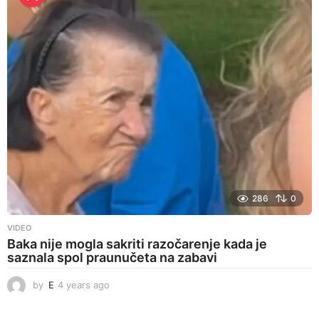
r
s
a
g
o
286
0
VIDEO
Baka nije mogla sakriti razočarenje kada je
saznala spol praunučeta na zabavi
by
E
4 years ago
4
y
e