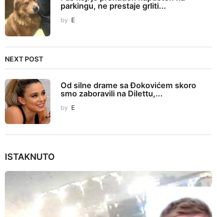
i
parkingu, ne prestaje grliti...
n
by
E
a
t
i
NEXT POST
o
n
Od silne drame sa Đokovićem skoro
smo zaboravili na Dilettu,...
by
E
ISTAKNUTO