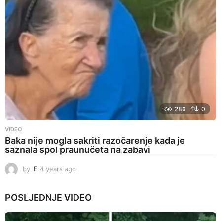
g
o
286
0
VIDEO
Baka nije mogla sakriti razočarenje kada je
saznala spol praunučeta na zabavi
by
E
4 years ago
4
y
e
POSLJEDNJE
VIDEO
a
r
s