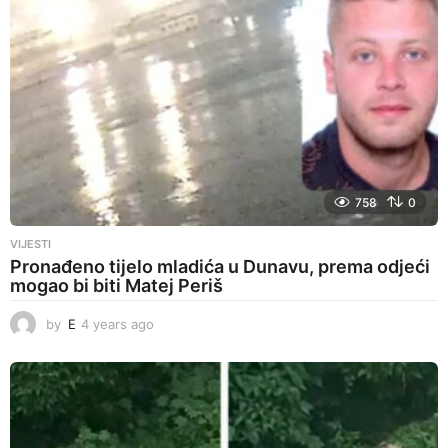
758
0
VIJESTI
Pronađeno tijelo mladića u Dunavu, prema odjeći
mogao bi biti Matej Periš
by
E
4 years ago
4
y
e
a
r
s
a