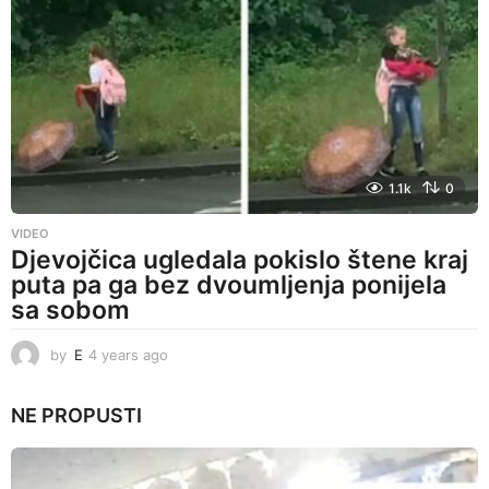
a
g
o
1.1k
0
VIDEO
Djevojčica ugledala pokislo štene kraj
puta pa ga bez dvoumljenja ponijela
sa sobom
by
E
4 years ago
4
y
e
NE PROPUSTI
a
r
s
a