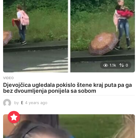
g
o
1.1k
0
VIDEO
Djevojčica ugledala pokislo štene kraj puta pa ga
bez dvoumljenja ponijela sa sobom
by
E
4 years ago
4
y
e
a
r
s
a