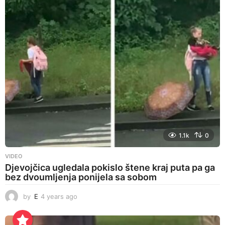
r
s
a
g
o
1.1k
0
VIDEO
Djevojčica ugledala pokislo štene kraj puta pa ga
bez dvoumljenja ponijela sa sobom
by
E
4 years ago
4
y
e
a