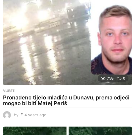
g
o
758
0
VIJESTI
Pronađeno tijelo mladića u Dunavu, prema odjeći
mogao bi biti Matej Periš
by
E
4 years ago
4
y
e
a