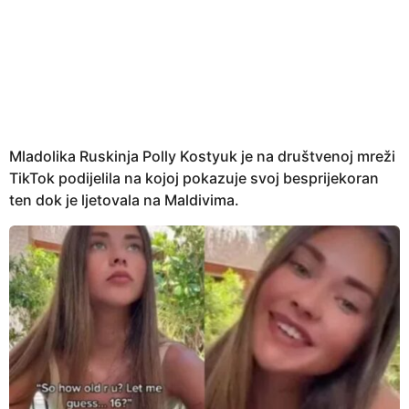
e
a
r
s
a
g
o
Mladolika Ruskinja Polly Kostyuk je na društvenoj mreži
TikTok podijelila na kojoj pokazuje svoj besprijekoran
ten dok je ljetovala na Maldivima.