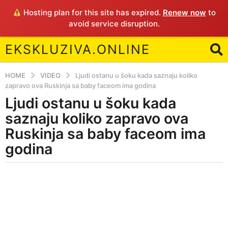
Hosting plan for this site has expired.
Renew now
to
avoid service disruption.
EKSKLUZIVA.ONLINE
HOME
VIDEO
Ljudi ostanu u šoku kada saznaju koliko
zapravo ova Ruskinja sa baby faceom ima godina
Ljudi ostanu u šoku kada
5
y
saznaju koliko zapravo ova
e
Ruskinja sa baby faceom ima
a
godina
r
s
b
a
y
g
E
o
5
y