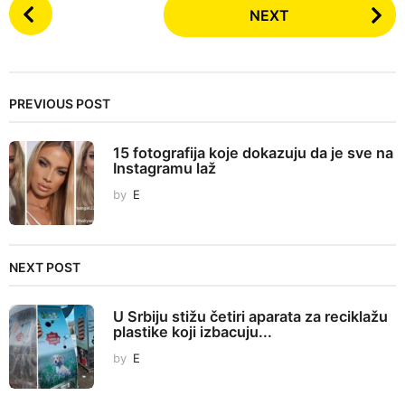
P
NEXT
o
s
t
P
PREVIOUS POST
a
g
15 fotografija koje dokazuju da je sve na
i
Instagramu laž
n
by
E
a
t
i
NEXT POST
o
n
U Srbiju stižu četiri aparata za reciklažu
plastike koji izbacuju...
by
E