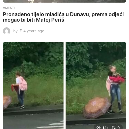
VIJESTI
Pronađeno tijelo mladića u Dunavu, prema odjeći
mogao bi biti Matej Periš
by
E
4 years ago
4
y
e
a
r
s
a
g
o
1.1k
0