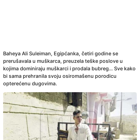
e
a
r
s
a
g
o
Baheya Ali Suleiman, Egipćanka, četiri godine se
prerušavala u muškarca, preuzela teške poslove u
kojima dominiraju muškarci i prodala bubreg… Sve kako
bi sama prehranila svoju osiromašenu porodicu
opterećenu dugovima.