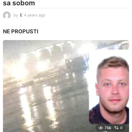
sa sobom
by
E
4 years ago
4
y
e
NE PROPUSTI
a
r
s
a
g
o
758
0