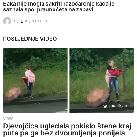
Baka nije mogla sakriti razočarenje kada je
saznala spol praunučeta na zabavi
by
E
4 years ago
4
y
e
POSLJEDNJE
VIDEO
a
r
s
a
g
o
1.1k
0
VIDEO
Djevojčica ugledala pokislo štene kraj
puta pa ga bez dvoumljenja ponijela