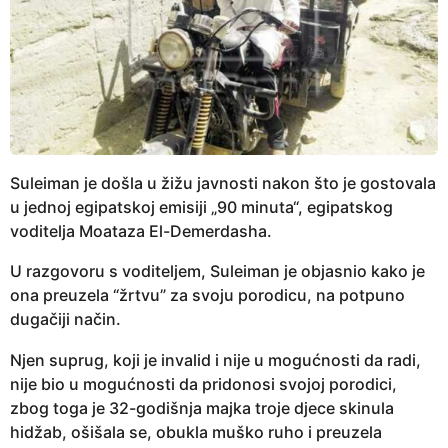
Suleiman je došla u žižu javnosti nakon što je gostovala
u jednoj egipatskoj emisiji „90 minuta“, egipatskog
voditelja Moataza El-Demerdasha.
U razgovoru s voditeljem, Suleiman je objasnio kako je
ona preuzela “žrtvu” za svoju porodicu, na potpuno
dugačiji način.
Njen suprug, koji je invalid i nije u mogućnosti da radi,
nije bio u mogućnosti da pridonosi svojoj porodici,
zbog toga je 32-godišnja majka troje djece skinula
hidžab, ošišala se, obukla muško ruho i preuzela