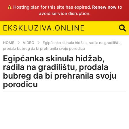
Hosting plan for this site has expired.
Renew now
to
avoid service disruption.
EKSKLUZIVA.ONLINE
HOME
VIDEO
Egipćanka skinula hidžab, radila na gradilištu,
prodala bubreg da bi prehranila svoju porodicu
Egipćanka skinula hidžab,
5
y
radila na gradilištu, prodala
e
bubreg da bi prehranila svoju
a
porodicu
r
s
b
a
y
g
E
o
5
y