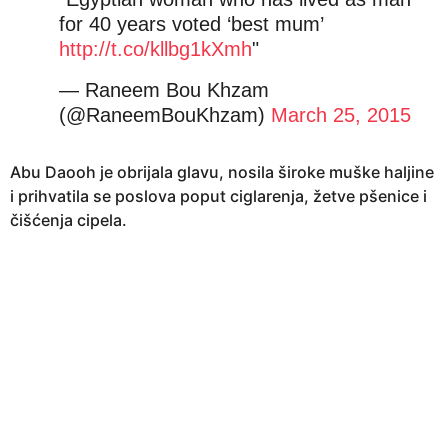
for 40 years voted ‘best mum’
http://t.co/kllbg1kXmh
"
— Raneem Bou Khzam
(@RaneemBouKhzam)
March 25, 2015
Abu Daooh je obrijala glavu, nosila široke muške haljine
i prihvatila se poslova poput ciglarenja, žetve pšenice i
čišćenja cipela.