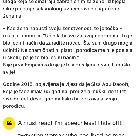
uloge koje se smatraju zabranjenim za žene i izbjegla
silne prijetnje seksualnog uznemiravanja upućene
ženama.
– Kad žena napusti svoju ženstvenost, to je teško –
rekla je, i dodala: “Učinila bi sve za svoju porodicu. To je
bio jedini način da zaradite novac. Šta sam drugo mogla
učiniti? Ne znam čitati ni pisati, porodica me nije poslala
u školu, pa je to bio jedini način.”
Nije prva Egipćanka koje je bila prisiljena osvojiti muški
svijet
Godine 2015. objavljena je vijest da je Sisa Abu Daooh,
koja je tada imala 65 godina, preuzela muški identitet
više od četrdeset godina kako bi izdržavala svoju
porodicu.
A must read! I'm speechless! Hats off!!!
"Egyptian woman who has lived as man