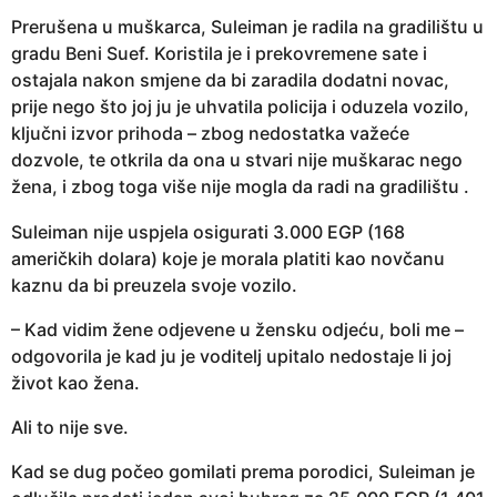
Prerušena u muškarca, Suleiman je radila na gradilištu u
gradu Beni Suef. Koristila je i prekovremene sate i
ostajala nakon smjene da bi zaradila dodatni novac,
prije nego što joj ju je uhvatila policija i oduzela vozilo,
ključni izvor prihoda – zbog nedostatka važeće
dozvole, te otkrila da ona u stvari nije muškarac nego
žena, i zbog toga više nije mogla da radi na gradilištu .
Suleiman nije uspjela osigurati 3.000 EGP (168
američkih dolara) koje je morala platiti kao novčanu
kaznu da bi preuzela svoje vozilo.
– Kad vidim žene odjevene u žensku odjeću, boli me –
odgovorila je kad ju je voditelj upitalo nedostaje li joj
život kao žena.
Ali to nije sve.
Kad se dug počeo gomilati prema porodici, Suleiman je