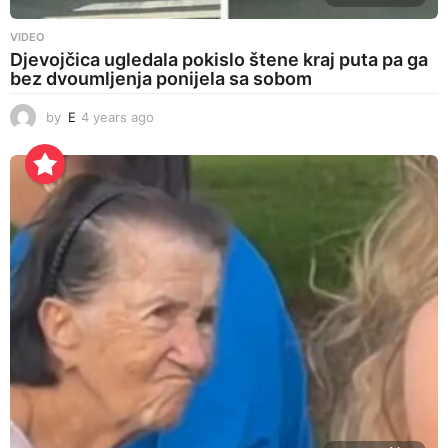
VIDEO
Djevojčica ugledala pokislo štene kraj puta pa ga
bez dvoumljenja ponijela sa sobom
by
E
4 years ago
4
y
e
a
r
s
a
g
o