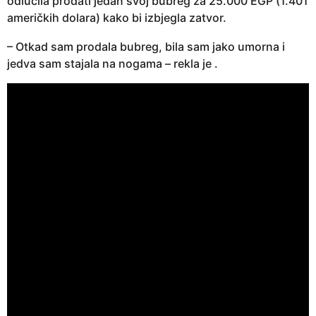
odlučila prodati jedan svoj bubreg za 25.000 EGP (1.401
američkih dolara) kako bi izbjegla zatvor.
– Otkad sam prodala bubreg, bila sam jako umorna i
jedva sam stajala na nogama – rekla je .